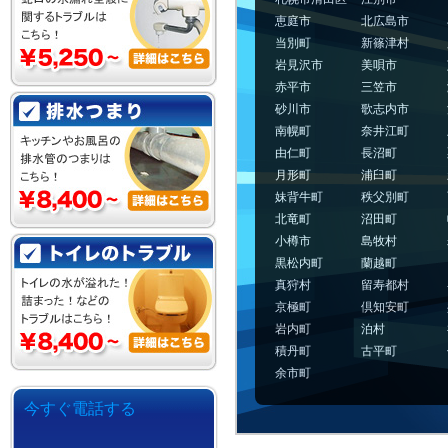
恵庭市
北広島市
当別町
新篠津村
岩見沢市
美唄市
赤平市
三笠市
砂川市
歌志内市
南幌町
奈井江町
由仁町
長沼町
月形町
浦臼町
妹背牛町
秩父別町
北竜町
沼田町
小樽市
島牧村
黒松内町
蘭越町
真狩村
留寿都村
京極町
倶知安町
岩内町
泊村
積丹町
古平町
余市町
今すぐ電話する